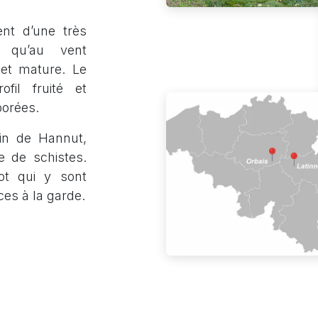
ent d’une très
l qu’au vent
 et mature. Le
fil fruité et
borées.
oin de Hannut,
de de schistes.
ot qui y sont
ces à la garde.